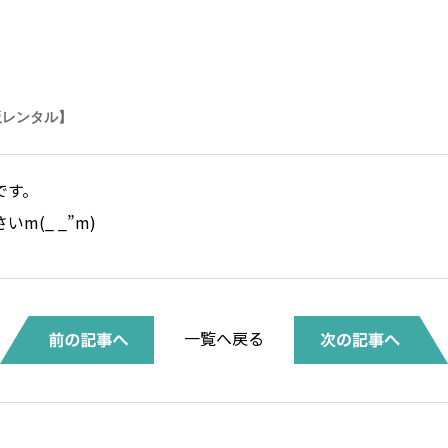
です。
m(_ _”m)
一覧へ戻る