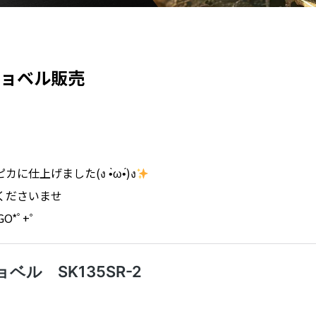
ョベル販売
仕上げました(ง •̀ω•́)ง
くださいませ
s GO*ﾟ+゜