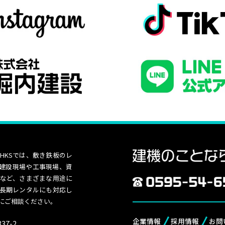
HKSでは、敷き鉄板のレ
建設現場や工事現場、資
など、さまざまな用途に
長期レンタルにも対応し
にご相談ください。
企業情報
採用情報
お問
7-2