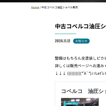
Home
/
中古コベルコ油圧ショベル販売
中古コベルコ油圧シ
お知らせ
2024.11.12
整備はもちろん全塗装しピカピカに
詳しくは販売ページへお進み
↓↓↓ ((((((((((*’A`*)ﾉﾉLet’