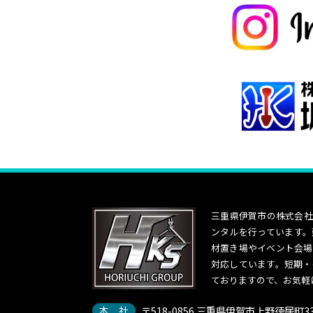
三重県伊賀市の株式会社
ンタルを行っています。
材置き場やイベント会場
対応しています。短期・
ておりますので、お気軽
本 社
〒518-0856
三重県伊賀市上野徳居町333